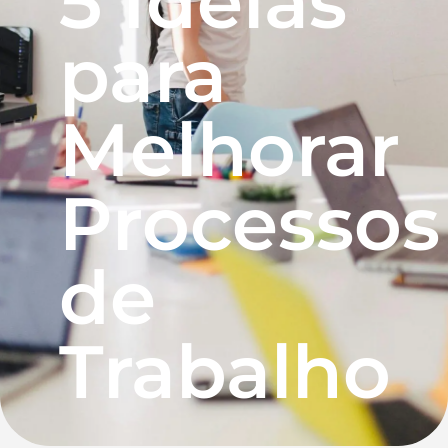
5 Ideias
para
Melhorar
Processos
de
Trabalho