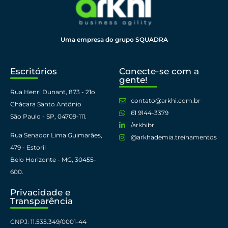
Uma empresa do grupo SQUADRA
Escritórios
Conecte-se com a
gente!
Rua Henri Dunant, 873 - 21o
contato@arkhi.com.br
Chácara Santo Antônio
61 9144-3379​
São Paulo - SP, 04709-111. ​
/arkhibr
Rua Senador Lima Guimarães,
@arkhademia.treinamentos
479 - Estoril
Belo Horizonte - MG, 30455-
600.​
Privacidade e
Transparência
CNPJ: 11.535.349/0001-44​