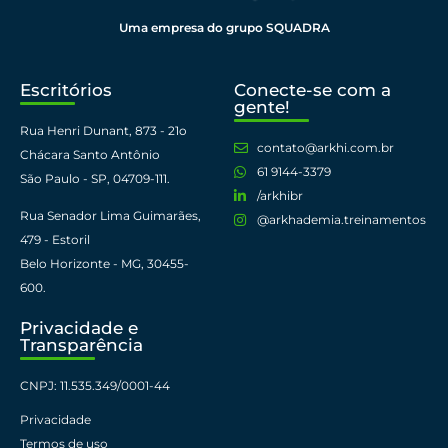
Uma empresa do grupo SQUADRA
Escritórios
Conecte-se com a
gente!
Rua Henri Dunant, 873 - 21o
contato@arkhi.com.br
Chácara Santo Antônio
61 9144-3379​
São Paulo - SP, 04709-111. ​
/arkhibr
Rua Senador Lima Guimarães,
@arkhademia.treinamentos
479 - Estoril
Belo Horizonte - MG, 30455-
600.​
Privacidade e
Transparência
CNPJ: 11.535.349/0001-44​
Privacidade
Termos de uso