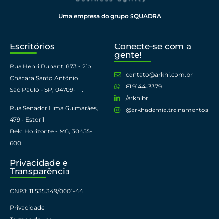
Uma empresa do grupo SQUADRA
Escritórios
Conecte-se com a
gente!
Rua Henri Dunant, 873 - 21o
contato@arkhi.com.br
Chácara Santo Antônio
61 9144-3379​
São Paulo - SP, 04709-111. ​
/arkhibr
Rua Senador Lima Guimarães,
@arkhademia.treinamentos
479 - Estoril
Belo Horizonte - MG, 30455-
600.​
Privacidade e
Transparência
CNPJ: 11.535.349/0001-44​
Privacidade