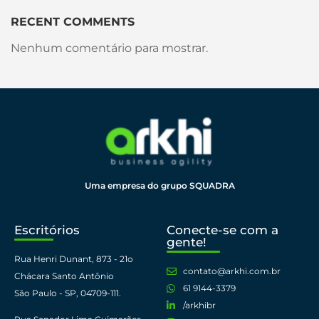
RECENT COMMENTS
Nenhum comentário para mostrar.
Uma empresa do grupo SQUADRA
Escritórios
Conecte-se com a
gente!
Rua Henri Dunant, 873 - 21o
contato@arkhi.com.br
Chácara Santo Antônio
61 9144-3379​
São Paulo - SP, 04709-111. ​
/arkhibr